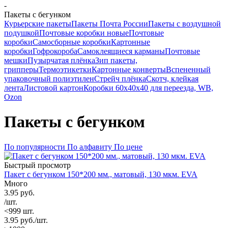
-
Пакеты с бегунком
Курьерские пакеты
Пакеты Почта России
Пакеты с воздушной
подушкой
Почтовые коробки новые
Почтовые
коробки
Самосборные коробки
Картонные
коробки
Гофрокороба
Самоклеящиеся карманы
Почтовые
мешки
Пузырчатая плёнка
Зип пакеты,
грипперы
Термоэтикетки
Картонные конверты
Вспененный
упаковочный полиэтилен
Стрейч плёнка
Скотч, клейкая
лента
Листовой картон
Коробки 60х40х40 для переезда, WB,
Ozon
Пакеты с бегунком
По популярности
По алфавиту
По цене
Быстрый просмотр
Пакет с бегунком 150*200 мм., матовый, 130 мкм. EVA
Много
3.95
руб.
/шт.
<999 шт.
3.95
руб.
/шт.