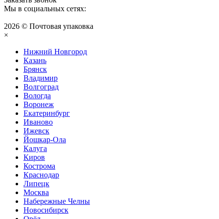
Мы в социальных сетях:
2026 © Почтовая упаковка
×
Нижний Нoвгород
Казань
Брянск
Владимир
Волгоград
Вологда
Воронеж
Екатеринбург
Иваново
Ижевск
Йошкар-Ола
Калуга
Киров
Кострома
Краснодар
Липецк
Москва
Набережные Челны
Новосибирск
Орёл