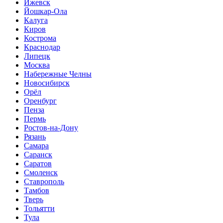
Ижевск
Йошкар-Ола
Калуга
Киров
Кострома
Краснодар
Липецк
Москва
Набережные Челны
Новосибирск
Орёл
Оренбург
Пенза
Пермь
Ростов-на-Дону
Рязань
Самара
Саранск
Саратов
Смоленск
Ставрополь
Тамбов
Тверь
Тольятти
Тула