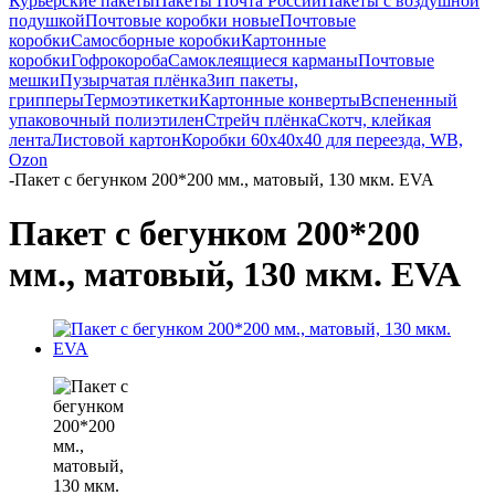
Курьерские пакеты
Пакеты Почта России
Пакеты с воздушной
подушкой
Почтовые коробки новые
Почтовые
коробки
Самосборные коробки
Картонные
коробки
Гофрокороба
Самоклеящиеся карманы
Почтовые
мешки
Пузырчатая плёнка
Зип пакеты,
грипперы
Термоэтикетки
Картонные конверты
Вспененный
упаковочный полиэтилен
Стрейч плёнка
Скотч, клейкая
лента
Листовой картон
Коробки 60х40х40 для переезда, WB,
Ozon
-
Пакет с бегунком 200*200 мм., матовый, 130 мкм. EVA
Пакет с бегунком 200*200
мм., матовый, 130 мкм. EVA