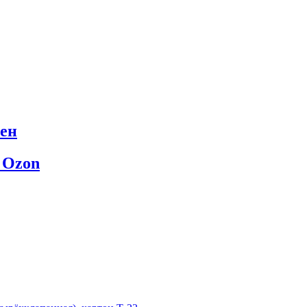
ен
 Ozon