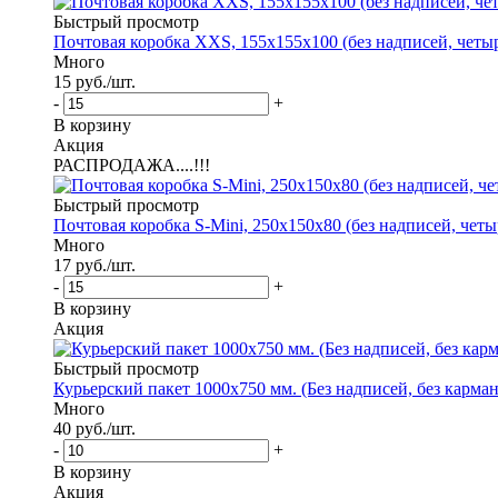
Быстрый просмотр
Почтовая коробка XXS, 155х155х100 (без надписей, четыр
Много
15
руб.
/шт.
-
+
В корзину
Акция
РАСПРОДАЖА....!!!
Быстрый просмотр
Почтовая коробка S-Mini, 250х150х80 (без надписей, четы
Много
17
руб.
/шт.
-
+
В корзину
Акция
Быстрый просмотр
Курьерский пакет 1000х750 мм. (Без надписей, без карман
Много
40
руб.
/шт.
-
+
В корзину
Акция