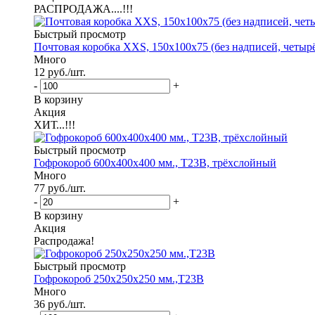
РАСПРОДАЖА....!!!
Быстрый просмотр
Почтовая коробка XXS, 150х100х75 (без надписей, четыр
Много
12
руб.
/шт.
-
+
В корзину
Акция
ХИТ...!!!
Быстрый просмотр
Гофрокороб 600х400х400 мм., Т23В, трёхслойный
Много
77
руб.
/шт.
-
+
В корзину
Акция
Распродажа!
Быстрый просмотр
Гофрокороб 250х250х250 мм.,Т23В
Много
36
руб.
/шт.