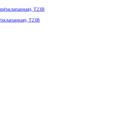
ёхклапанная), Т23В