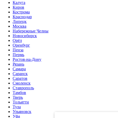
Калуга
Киров
Кострома
Краснодар
Липецк
Москва
Набережные Челны
Новосибирск
Орёл
Оренбург
Пенза
Пермь
Ростов-на-Дону
Рязань
Самара
Саранск
Саратов
Смоленск
Ставрополь
Тамбов
Тверь
Тольятти
Тула
Ульяновск
Уфа