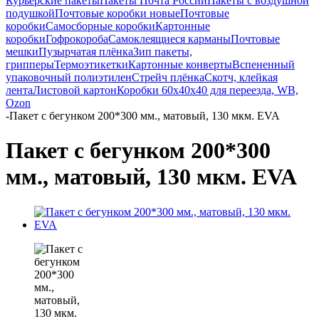
Курьерские пакеты
Пакеты Почта России
Пакеты с воздушной
подушкой
Почтовые коробки новые
Почтовые
коробки
Самосборные коробки
Картонные
коробки
Гофрокороба
Самоклеящиеся карманы
Почтовые
мешки
Пузырчатая плёнка
Зип пакеты,
грипперы
Термоэтикетки
Картонные конверты
Вспененный
упаковочный полиэтилен
Стрейч плёнка
Скотч, клейкая
лента
Листовой картон
Коробки 60х40х40 для переезда, WB,
Ozon
-
Пакет с бегунком 200*300 мм., матовый, 130 мкм. EVA
Пакет с бегунком 200*300
мм., матовый, 130 мкм. EVA