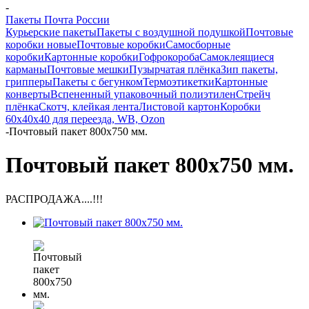
-
Пакеты Почта России
Курьерские пакеты
Пакеты с воздушной подушкой
Почтовые
коробки новые
Почтовые коробки
Самосборные
коробки
Картонные коробки
Гофрокороба
Самоклеящиеся
карманы
Почтовые мешки
Пузырчатая плёнка
Зип пакеты,
грипперы
Пакеты с бегунком
Термоэтикетки
Картонные
конверты
Вспененный упаковочный полиэтилен
Стрейч
плёнка
Скотч, клейкая лента
Листовой картон
Коробки
60х40х40 для переезда, WB, Ozon
-
Почтовый пакет 800х750 мм.
Почтовый пакет 800х750 мм.
РАСПРОДАЖА....!!!