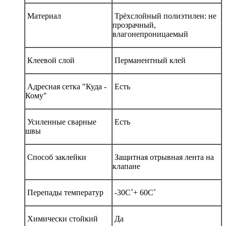
Материал
Трёхслойный полиэтилен: не
прозрачный,
влагонепроницаемый
Клеевой слой
Перманентный клей
Адресная сетка "Куда -
Есть
Кому"
Усиленные сварные
Есть
швы
Способ заклейки
Защитная отрывная лента на
клапане
Перепады температур
-30С˚+ 60С˚
Химически стойкий
Да