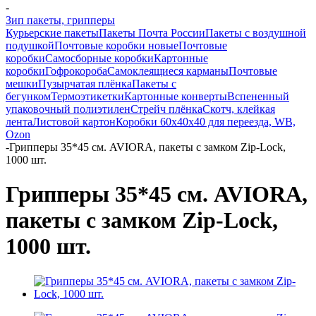
-
Зип пакеты, грипперы
Курьерские пакеты
Пакеты Почта России
Пакеты с воздушной
подушкой
Почтовые коробки новые
Почтовые
коробки
Самосборные коробки
Картонные
коробки
Гофрокороба
Самоклеящиеся карманы
Почтовые
мешки
Пузырчатая плёнка
Пакеты с
бегунком
Термоэтикетки
Картонные конверты
Вспененный
упаковочный полиэтилен
Стрейч плёнка
Скотч, клейкая
лента
Листовой картон
Коробки 60х40х40 для переезда, WB,
Ozon
-
Грипперы 35*45 см. AVIORA, пакеты с замком Zip-Lock,
1000 шт.
Грипперы 35*45 см. AVIORA,
пакеты с замком Zip-Lock,
1000 шт.