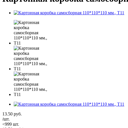
13.50
руб.
/шт.
<999 шт.