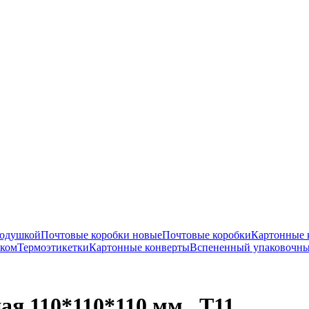
подушкой
Почтовые коробки новые
Почтовые коробки
Картонные 
нком
Термоэтикетки
Картонные конверты
Вспененный упаковочны
я 110*110*110 мм., Т11