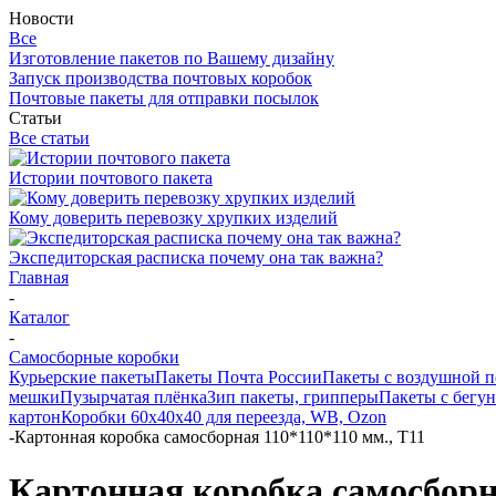
Новости
Все
Изготовление пакетов по Вашему дизайну
Запуск производства почтовых коробок
Почтовые пакеты для отправки посылок
Статьи
Все статьи
Истории почтового пакета
Кому доверить перевозку хрупких изделий
Экспедиторская расписка почему она так важна?
Главная
-
Каталог
-
Самосборные коробки
Курьерские пакеты
Пакеты Почта России
Пакеты с воздушной 
мешки
Пузырчатая плёнка
Зип пакеты, грипперы
Пакеты с бегу
картон
Коробки 60х40х40 для переезда, WB, Ozon
-
Картонная коробка самосборная 110*110*110 мм., Т11
Картонная коробка самосборна