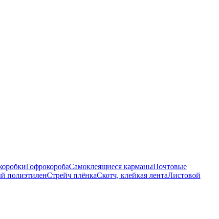
коробки
Гофрокороба
Самоклеящиеся карманы
Почтовые
й полиэтилен
Стрейч плёнка
Скотч, клейкая лента
Листовой