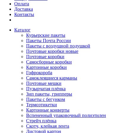
Оплата
Доставка
Контакты
Каталог
Курьерские пакеты
Пакеты Почта России
Пакеты с воздушной подушкой
Почтовые коробки новые
Почтовые коробки
Самосборные коробки
Картонные коробки
Гофрокороба
Самоклеящиеся карманы
Почтовые мешки
Пузырчатая плёнка
Зип пакеты, грипперы
Пакеты с бегунком
Термоэтикетки
Картонные конверты
Вспененный упаковочный полиэтилен
Стрейч плёнка
Скотч, клейкая лента
Листовой картон