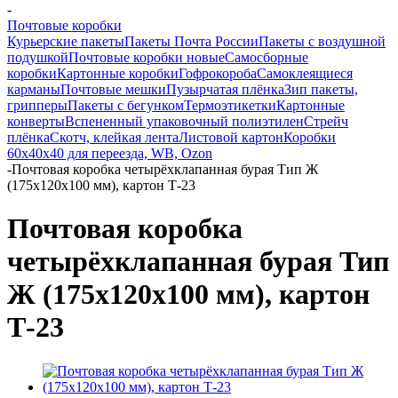
-
Почтовые коробки
Курьерские пакеты
Пакеты Почта России
Пакеты с воздушной
подушкой
Почтовые коробки новые
Самосборные
коробки
Картонные коробки
Гофрокороба
Самоклеящиеся
карманы
Почтовые мешки
Пузырчатая плёнка
Зип пакеты,
грипперы
Пакеты с бегунком
Термоэтикетки
Картонные
конверты
Вспененный упаковочный полиэтилен
Стрейч
плёнка
Скотч, клейкая лента
Листовой картон
Коробки
60х40х40 для переезда, WB, Ozon
-
Почтовая коробка четырёхклапанная бурая Тип Ж
(175x120x100 мм), картон Т-23
Почтовая коробка
четырёхклапанная бурая Тип
Ж (175x120x100 мм), картон
Т-23