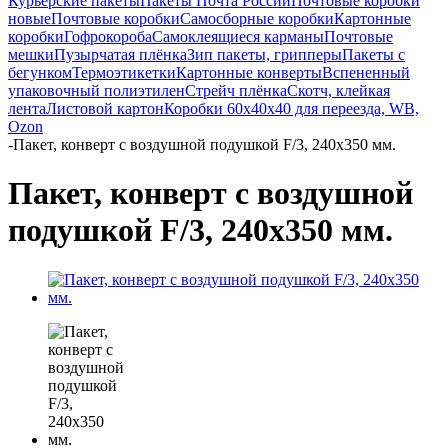
Курьерские пакеты
Пакеты Почта России
Почтовые коробки
новые
Почтовые коробки
Самосборные коробки
Картонные
коробки
Гофрокороба
Самоклеящиеся карманы
Почтовые
мешки
Пузырчатая плёнка
Зип пакеты, грипперы
Пакеты с
бегунком
Термоэтикетки
Картонные конверты
Вспененный
упаковочный полиэтилен
Стрейч плёнка
Скотч, клейкая
лента
Листовой картон
Коробки 60х40х40 для переезда, WB,
Ozon
-
Пакет, конверт с воздушной подушкой F/3, 240x350 мм.
Пакет, конверт с воздушной
подушкой F/3, 240x350 мм.