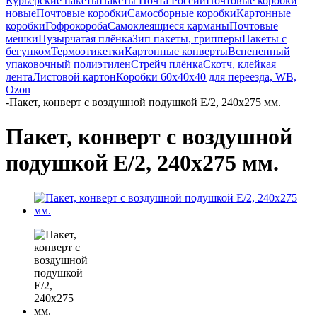
Курьерские пакеты
Пакеты Почта России
Почтовые коробки
новые
Почтовые коробки
Самосборные коробки
Картонные
коробки
Гофрокороба
Самоклеящиеся карманы
Почтовые
мешки
Пузырчатая плёнка
Зип пакеты, грипперы
Пакеты с
бегунком
Термоэтикетки
Картонные конверты
Вспененный
упаковочный полиэтилен
Стрейч плёнка
Скотч, клейкая
лента
Листовой картон
Коробки 60х40х40 для переезда, WB,
Ozon
-
Пакет, конверт с воздушной подушкой E/2, 240х275 мм.
Пакет, конверт с воздушной
подушкой E/2, 240х275 мм.