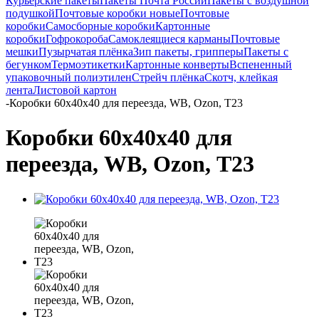
Курьерские пакеты
Пакеты Почта России
Пакеты с воздушной
подушкой
Почтовые коробки новые
Почтовые
коробки
Самосборные коробки
Картонные
коробки
Гофрокороба
Самоклеящиеся карманы
Почтовые
мешки
Пузырчатая плёнка
Зип пакеты, грипперы
Пакеты с
бегунком
Термоэтикетки
Картонные конверты
Вспененный
упаковочный полиэтилен
Стрейч плёнка
Скотч, клейкая
лента
Листовой картон
-
Коробки 60х40х40 для переезда, WB, Ozon, Т23
Коробки 60х40х40 для
переезда, WB, Ozon, Т23