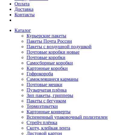
Оплата
Доставка
Контакты
Каталог
Курьерские пакеты
Пакеты Почта России
Пакеты с воздушной подушкой
Почтовые коробки новые
Почтовые коробки
Самосборные коробки
Картонные коробки
Гофрокороба
Самоклеящиеся карманы
Почтовые мешки
Пузырчатая плёнка
Зип пакеты, грипперы
Пакеты с бегунком
Термоэтикетки
Картонные конверты
Вспененный упаковочный полиэтилен
Стрейч плёнка
Скотч, клейкая лента
Листовой картон