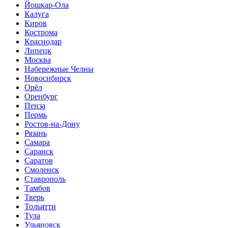
Йошкар-Ола
Калуга
Киров
Кострома
Краснодар
Липецк
Москва
Набережные Челны
Новосибирск
Орёл
Оренбург
Пенза
Пермь
Ростов-на-Дону
Рязань
Самара
Саранск
Саратов
Смоленск
Ставрополь
Тамбов
Тверь
Тольятти
Тула
Ульяновск